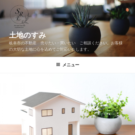
コ
ン
テ
ン
ツ
土地のすみ
へ
岐阜市の不動産 売りたい・買いたい ご相談ください。お客様
ス
の大切な土地に心を込めてご対応いたします。
キ
ッ
メニュー
プ