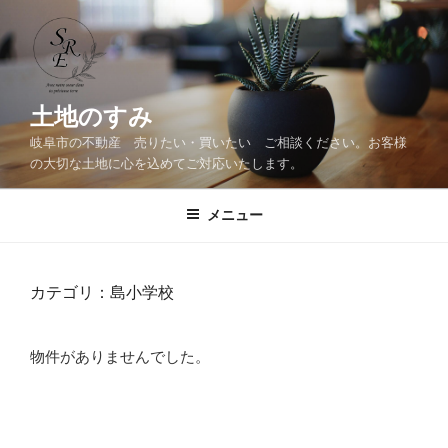
コ
ン
テ
ン
ツ
土地のすみ
へ
岐阜市の不動産 売りたい・買いたい ご相談ください。お客様
ス
の大切な土地に心を込めてご対応いたします。
キ
ッ
メニュー
プ
カテゴリ：島小学校
物件がありませんでした。