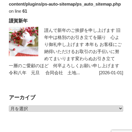
content/plugins/ps-auto-sitemap/ps_auto_sitemap.php
on line
61
謹賀新年
謹んで新年のご挨拶を申し上げます 旧
年中は格別のお引き立てを賜り 心よ
り御礼申し上げます 本年も お客様にご
納得いただけるお取引のお手伝いに努
めてまいります変わらぬお引き立て
一層のご愛顧のほど 何卒よろしくお願い申し上げます
令和八年 元旦 合同会社 土地...
[2026-01-01]
アーカイブ
ア
ー
カ
イ