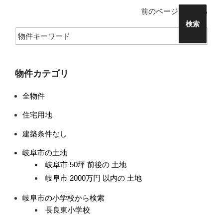
物
前のページにもどる
件
検
索
(キ
ー
物件カテゴリ
ワ
ー
全物件
ド)
住宅用地
建築条件なし
岐阜市の土地
岐阜市 50坪 前後の 土地
岐阜市 2000万円 以内の 土地
岐阜市の小学校から検索
長良東小学校