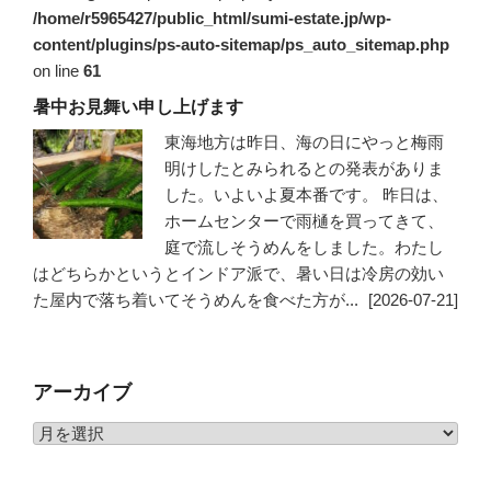
/home/r5965427/public_html/sumi-estate.jp/wp-
content/plugins/ps-auto-sitemap/ps_auto_sitemap.php
on line
61
暑中お見舞い申し上げます
東海地方は昨日、海の日にやっと梅雨
明けしたとみられるとの発表がありま
した。いよいよ夏本番です。 昨日は、
ホームセンターで雨樋を買ってきて、
庭で流しそうめんをしました。わたし
はどちらかというとインドア派で、暑い日は冷房の効い
た屋内で落ち着いてそうめんを食べた方が...
[2026-07-21]
アーカイブ
ア
ー
カ