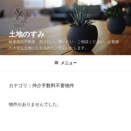
コ
ン
テ
ン
ツ
土地のすみ
へ
岐阜市の不動産 売りたい・買いたい ご相談ください。お客様
ス
の大切な土地に心を込めてご対応いたします。
キ
ッ
メニュー
プ
カテゴリ：仲介手数料不要物件
物件がありませんでした。