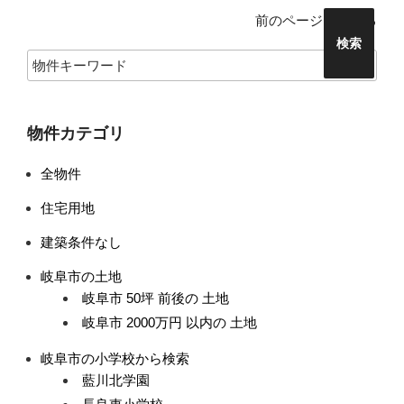
物
前のページにもどる
件
検
索
(キ
ー
物件カテゴリ
ワ
ー
全物件
ド)
住宅用地
建築条件なし
岐阜市の土地
岐阜市 50坪 前後の 土地
岐阜市 2000万円 以内の 土地
岐阜市の小学校から検索
藍川北学園